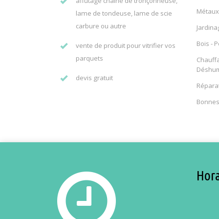
affûtage chaîne de tronçonneuse,
Métaux 
lame de tondeuse, lame de scie
carbure ou autre
Jardina
Bois - 
vente de produit pour vitrifier vos
parquets
Chauffa
Déshumi
devis gratuit
Réparat
Bonnes 
Hora