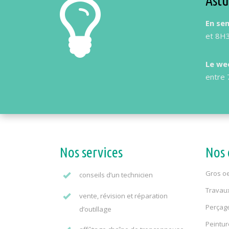
Astu
En se
et 8H3
Le we
entre 
Nos services
Nos 
Gros oe
conseils d’un technicien
Travaux 
vente, révision et réparation
Perçage
d’outillage
Peintur