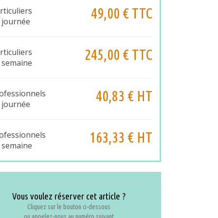
49,00 € TTC
rticuliers
 journée
245,00 € TTC
rticuliers
 semaine
40,83 € HT
ofessionnels
 journée
163,33 € HT
ofessionnels
 semaine
Vous voulez réserver cet article ?
Cliquez sur le bouton ci-dessous
ou appelez-nous au numéro suivant