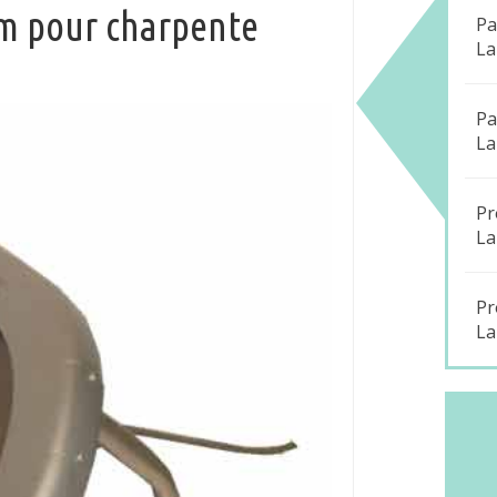
cm pour charpente
Pa
La
Pa
La
Pr
La
Pr
La