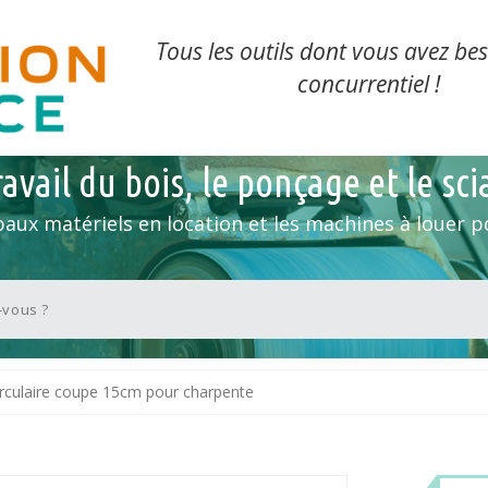
Tous les outils dont vous avez bes
concurrentiel !
avail du bois, le ponçage et le sc
paux matériels en location et les machines à louer po
irculaire coupe 15cm pour charpente