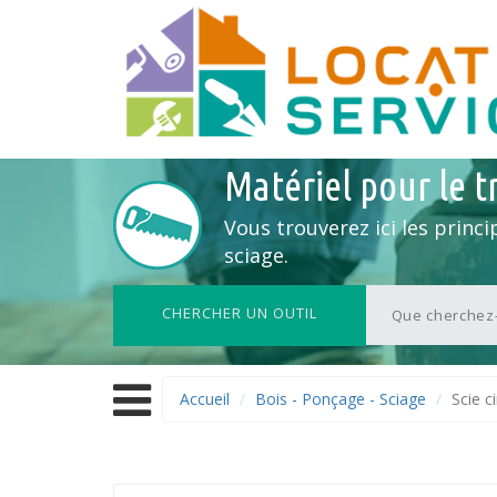
Matériel pour le tr
Vous trouverez ici les princi
sciage.
CHERCHER UN OUTIL
Accueil
Bois - Ponçage - Sciage
Scie c