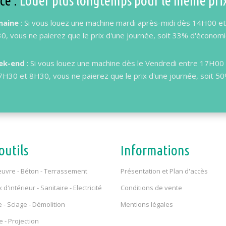
ce :
Louer plus longtemps pour le même pri
maine
: Si vous louez une machine mardi après-midi dès 14H00 et
0, vous ne paierez que le prix d'une journée, soit 33% d'économi
ek-end
: Si vous louez une machine dès le Vendredi entre 17H00 
7H30 et 8H30, vous ne paierez que le prix d'une journée, soit 5
outils
Informations
uvre - Béton - Terrassement
Présentation et Plan d'accès
d'intérieur - Sanitaire - Electricité
Conditions de vente
 - Sciage - Démolition
Mentions légales
e - Projection