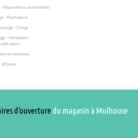
- Réparations automobiles
ge - Plantations
Ponçage - Sciage
ge - Ventilation -
dification
ion et entretien
affaires
ires d'ouverture
du magasin à Mulhouse