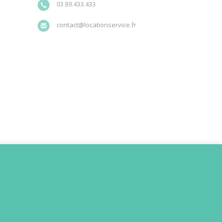
03.89.433.433
contact@locationservice.fr