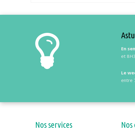
Astu
En se
et 8H3
Le we
entre 
Nos services
Nos 