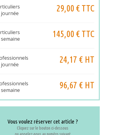
29,00 € TTC
rticuliers
 journée
145,00 € TTC
rticuliers
 semaine
24,17 € HT
ofessionnels
 journée
96,67 € HT
ofessionnels
 semaine
Vous voulez réserver cet article ?
Cliquez sur le bouton ci-dessous
ou appelez-nous au numéro suivant