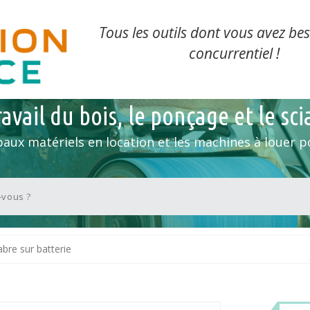
Tous les outils dont vous avez bes
concurrentiel !
avail du bois, le ponçage et le sc
paux matériels en location et les machines à louer po
abre sur batterie