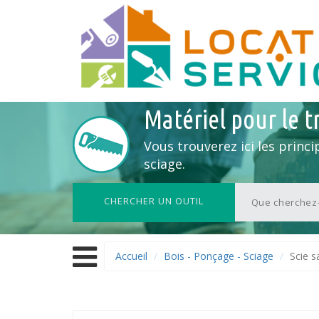
Matériel pour le tr
Vous trouverez ici les princi
sciage.
CHERCHER UN OUTIL
Accueil
Bois - Ponçage - Sciage
Scie s