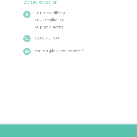
Bureau et Atelier
16 rue de l'illberg
68200 mulhouse
plan d'accès
03.89.433.433
contact@locationservice.fr