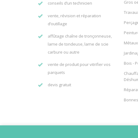
Gros oe
conseils d’un technicien
Travaux 
vente, révision et réparation
Perçage
d’outillage
Peintur
affûtage chaîne de tronçonneuse,
Métaux 
lame de tondeuse, lame de scie
carbure ou autre
Jardina
Bois - 
vente de produit pour vitrifier vos
parquets
Chauffa
Déshumi
devis gratuit
Réparat
Bonnes 