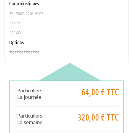
Caractéristiques
:
??:1700? 220? 50??
??:27??
??:12??
Options
:
?????????????????
64,00 € TTC
Particuliers
La journée
320,00 € TTC
Particuliers
La semaine