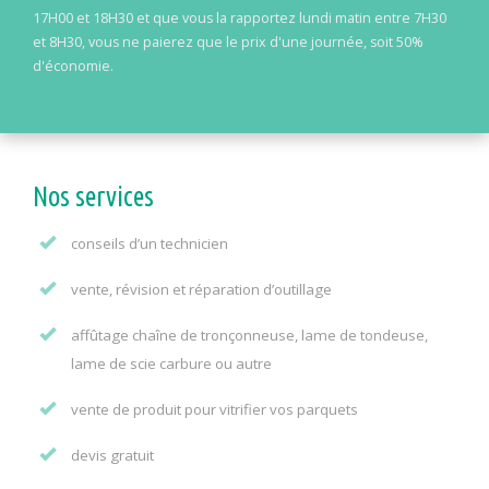
17H00 et 18H30 et que vous la rapportez lundi matin entre 7H30
et 8H30, vous ne paierez que le prix d'une journée, soit 50%
d'économie.
Nos services
conseils d’un technicien
vente, révision et réparation d’outillage
affûtage chaîne de tronçonneuse, lame de tondeuse,
lame de scie carbure ou autre
vente de produit pour vitrifier vos parquets
devis gratuit