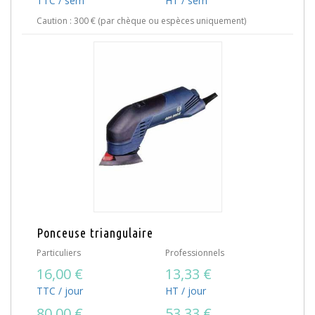
TTC / sem
HT / sem
Caution : 300 € (par chèque ou espèces uniquement)
Ponceuse triangulaire
Particuliers
Professionnels
16,00 €
13,33 €
TTC / jour
HT / jour
80,00 €
53,33 €